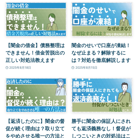
【闇金の借金】債務整理は
闇金のせいで口座が凍結！
できません！借金苦脱出の
なぜ止まる？解除するに
正しい対処法教えます
は？対処を徹底解説します
2025年8月18日
2025年8月15日
【返済したのに】闇金の督
勝手に闇金の保証人にされ
促が続く理由は？取り立て
ても返済義務なし！督促が
をやめさせる唯一の方法と
しつこいときの対処法はこ