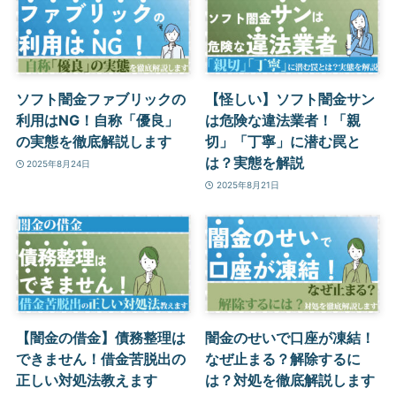
ソフト闇金ファブリックの
【怪しい】ソフト闇金サン
利用はNG！自称「優良」
は危険な違法業者！「親
の実態を徹底解説します
切」「丁寧」に潜む罠と
は？実態を解説
2025年8月24日
2025年8月21日
【闇金の借金】債務整理は
闇金のせいで口座が凍結！
できません！借金苦脱出の
なぜ止まる？解除するに
正しい対処法教えます
は？対処を徹底解説します