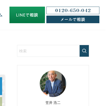
ム
笠井 浩二