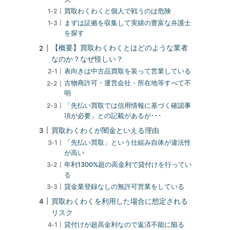
買取わくわくと個人で戦うのは危険
まずは証拠を収集して実績の豊富な弁護士
を探す
【概要】買取わくわくとはどのような業者
なのか？なぜ怪しい？
表向きは中古品買取を装って営業している
古物商許可・運営会社・所在地等すべて不
明
「先払い買取では信用情報に基づく確認事
項が必要」との記載があるが･･･
買取わくわくが闇金といえる理由
「先払い買取」という仕組み自体が違法性
が高い
年利1300%超の高金利で貸付けを行ってい
る
貸金業登録なしの無許可営業をしている
買取わくわくを利用した場合に想定される
リスク
貸付けが超高金利なので返済不能に陥る