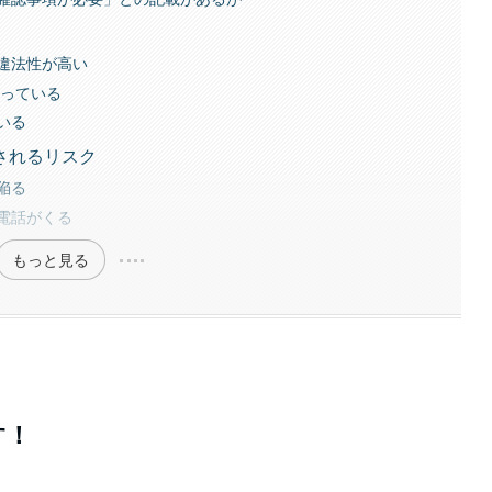
違法性が高い
行っている
いる
されるリスク
陥る
電話がくる
もっと見る
す！