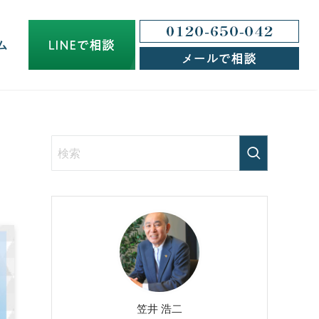
ム
ま
笠井 浩二