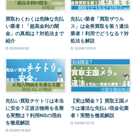
買取わくわくは危険な先払
先払い業者「買取ザウル
い業者！「超高金利の闇
ス」は金券買取を装う違法
金」の真相は？対処法まで
業者！利用でどうなる？対
紹介
処法も解説
2025年8月3日
2025年7月31日
先払い買取チケトリは本当
【実は闇金？】買取王国メ
に安全？正規古物商を名乗
ラは違法な先払い現金化業
る実態は？利用NGの理由
者！実態を徹底解説
を徹底解説
2025年7月7日
2025年7月28日